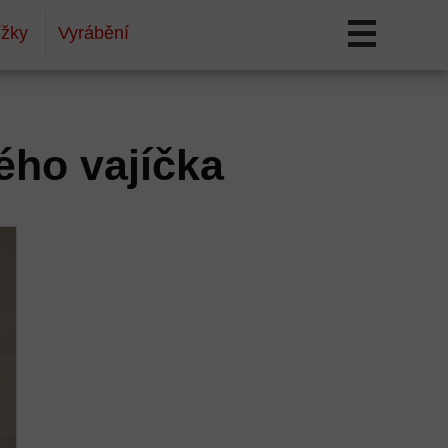
ížky
Vyrábění
ého vajíčka