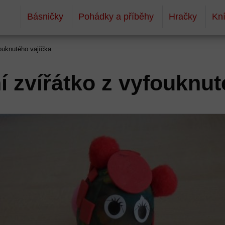
Básničky
Pohádky a příběhy
Hračky
Kn
fouknutého vajíčka
í zvířátko z vyfouknut