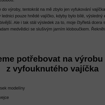
e do výroby, tentokrát na mě zbylo jen vyfukování vajíčk
 lednici pouze hnědé vajíčko, kdyby bylo bílé, výsledný e
ější. Ale i tak stál výsledek za to, moje čtyřletá dcera s
adam medvědici se slušivým jarním kloboučkem. Řeknět
me potřebovat na výrobu 
z vyfouknutého vajíčka
usek modelíny
vejce