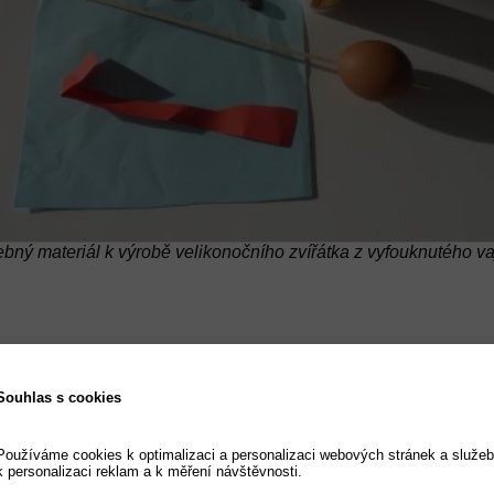
ebný materiál k výrobě velikonočního zvířátka z vyfouknutého va
Pracovní postup
Souhlas s cookies
Používáme cookies k optimalizaci a personalizaci webových stránek a služeb
k personalizaci reklam a k měření návštěvnosti.
1)