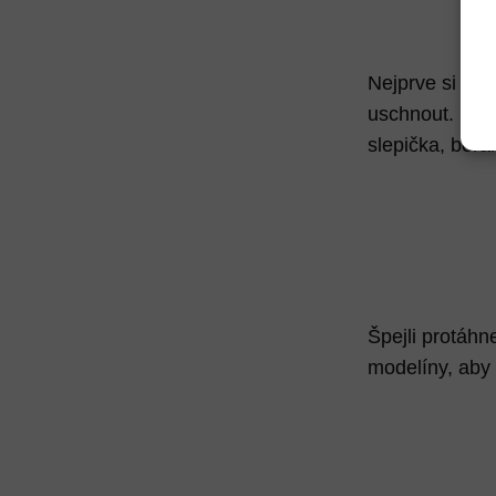
Nejprve si vy
uschnout. Mezi
slepička, berán
Špejli protáhn
modelíny, aby 