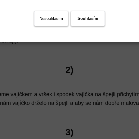
Nesouhlasím
Souhlasím
foukneme vajíčko, umyjeme ho jarem a vodou a necháme
tím si vymyslíme, jaké zvířátko budeme vyrábět (zajíček
ek aj.).
2)
eme vajíčkem a vršek i spodek vajíčka na špejli přichyt
nám vajíčko drželo na špejli a aby se nám dobře malova
3)