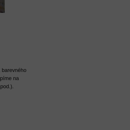
Z barevného
lepíme na
pod.).