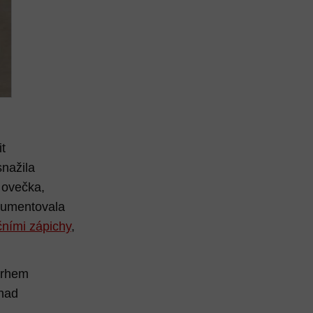
t
snažila
, ovečka,
rgumentovala
čními zápichy
,
ávrhem
 nad