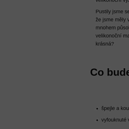
Pustily jsme s
že jsme měly v
mnohem působiv
velikonoční m
krásná?
Co bude
špejle a ko
vyfouknuté 