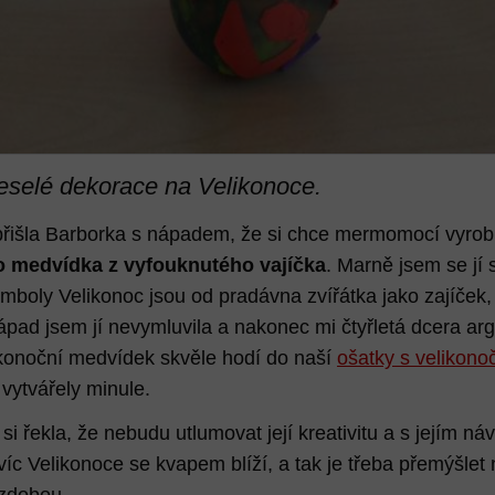
eselé dekorace na Velikonoce.
řišla Barborka s nápadem, že si chce mermomocí vyrobi
o medvídka z vyfouknutého vajíčka
. Marně jsem se jí 
symboly Velikonoc jsou od pradávna zvířátka jako zajíček
nápad jsem jí nevymluvila a nakonec mi čtyřletá dcera a
ikonoční medvídek skvěle hodí do naší
ošatky s velikono
 vytvářely minule.
i řekla, že nebudu utlumovat její kreativitu a s jejím n
víc Velikonoce se kvapem blíží, a tak je třeba přemýšlet
ýzdobou.