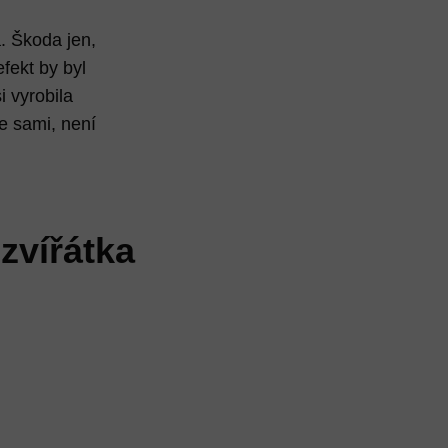
a. Škoda jen,
fekt by byl
i vyrobila
e sami, není
zvířátka