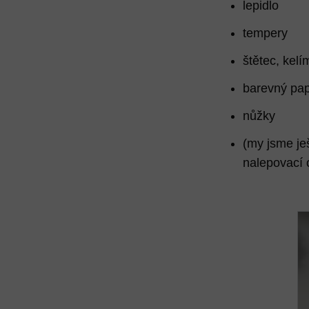
lepidlo
tempery
štětec, kelí
barevný pap
nůžky
(my jsme je
nalepovací 