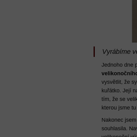
Vyrábíme v
Jednoho dne p
velikonočníh
vysvětlit, že 
kuřátko. Její 
tím, že se vel
kterou jsme tu
Nakonec jsem s
souhlasila. Na
velikonoční v