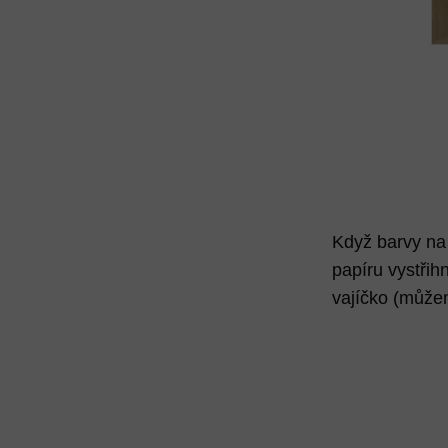
Když barvy na
papíru vystřih
vajíčko (můžem