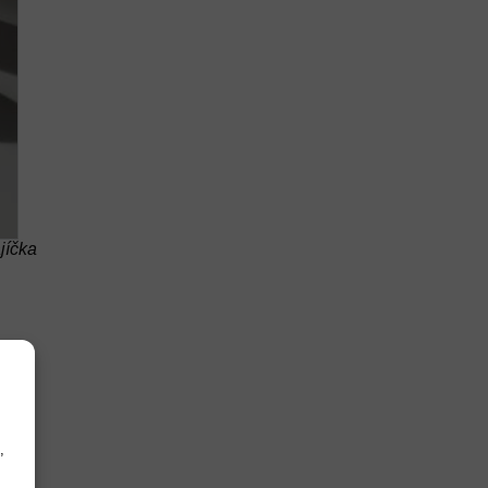
jíčka
,