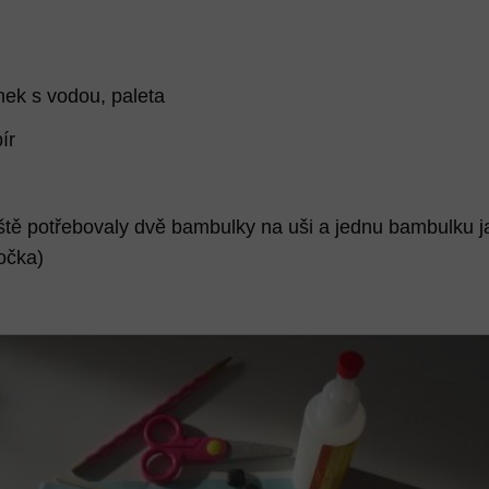
mek s vodou, paleta
ír
ště potřebovaly dvě bambulky na uši a jednu bambulku j
očka)