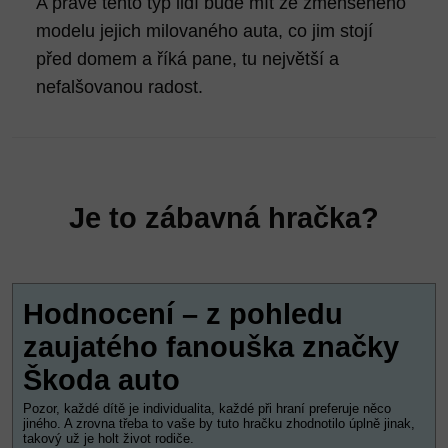
A právě tento typ lidí bude mít ze zmenšeného
modelu jejich milovaného auta, co jim stojí
před domem a říká pane, tu největší a
nefalšovanou radost.
Je to zábavná hračka?
Hodnocení – z pohledu
zaujatého fanouška značky
Škoda auto
Pozor, každé dítě je individualita, každé při hraní preferuje něco
jiného. A zrovna třeba to vaše by tuto hračku zhodnotilo úplně jinak,
takový už je holt život rodiče.