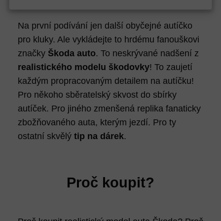
kombinovatelná s novým
příslušenstvím Přednosti
autíček: magnet pro větší
Na první podívání jen další obyčejné autíčko
přilnavost k dráze detailně
pro kluky. Ale vykládejte to hrdému fanouškovi
zpracovaná s tampónovým
potiskem dvojité kontaktními
značky
Škoda auto
. To neskrývané nadšení z
kartáčky pro optimální kontakt s
dráhou Obsah balení: 1 auto
realistického modelu škodovky
! To zaujetí
Škoda Fabia RS Rally 2 1 auto
Škoda Fabia RS Rally 2
každým propracovaným detailem na autíčku!
"Agrotec Kopecký" rovinky,
Pro někoho sběratelský skvost do sbírky
zúžení dráhy, looping, rally díly,
zatáčky 1 napájecí díl (61666) 1
autíček. Pro jiného zmenšená replika fanaticky
díl s počítadlem kol (88107) 2
ovladač rychlosti (61663)
zbožňovaného auta, kterým jezdí. Pro ty
podpěry, mantinely, náhradní
kontaktní kartáčky náhradní
ostatní skvělý
tip na dárek
.
vodící lišty, návod Zazávoďte si
s dětmi na autodráze Carrera!
Vhodné pro děti od 6 let Měřítko
dráhy: 1 : 43 Měřítko aut 1 : 43
Délka trati: 4,9 m Rozměry tratě:
Proč koupit?
158 x 68 cm
Výrobce (značka):
Carrera