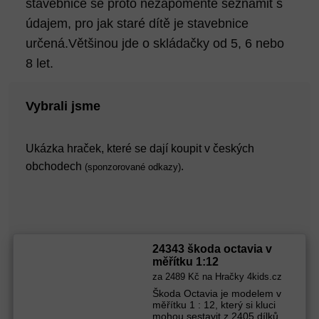
stavebnice se proto nezapomeňte seznámit s
údajem, pro jak staré dítě je stavebnice
určená.Většinou jde o skládačky od 5, 6 nebo
8 let.
Vybrali jsme
Ukázka hraček, které se dají koupit v českých
obchodech
.
(sponzorované odkazy)
24343 škoda octavia v
měřítku 1:12
za
2489 Kč
na Hračky 4kids.cz
Škoda Octavia je modelem v
měřítku 1 : 12, který si kluci
mohou sestavit z 2405 dílků.