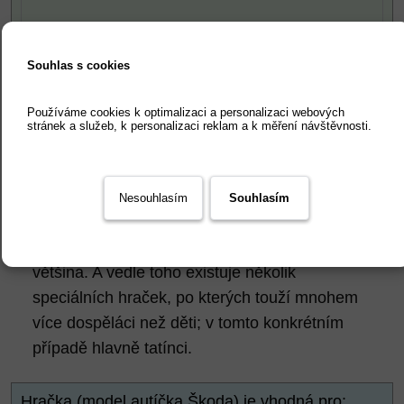
Souhlas s cookies
Používáme cookies k optimalizaci a personalizaci webových
stránek a služeb, k personalizaci reklam a k měření návštěvnosti.
Pro koho je hračka určená?
Nesouhlasím
Souhlasím
Jsou hračky, které kupujeme dětem. Těch je
většina. A vedle toho existuje několik
speciálních hraček, po kterých touží mnohem
více dospěláci než děti; v tomto konkrétním
případě hlavně tatínci.
Hračka (model autíčka Škoda) je vhodná pro: