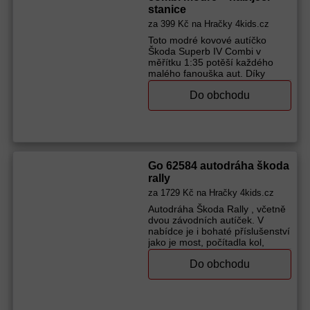
krásného modelu. Vhodné pro
stanice
děti od 3 let Materiál: Kov
Baterie: LR44, součástí balení
za
399 Kč
na Hračky 4kids.cz
Výrobce (značka):
Sparkys
Toto modré kovové autíčko
Škoda Superb IV Combi v
měřítku 1:35 potěší každého
malého fanouška aut. Díky
otevíracím dveřím a efektním
Do obchodu
světelným a zvukovým funkcím
autíčko ožívá jako opravdové
auto! Součástí je i nabíjecí
stanice a baterie LR44, takže
stačí jen rozbalit a začít závodit
nebo si hrát na parkovišti.
Ideální dárek pro děti od tří let,
Go 62584 autodráha škoda
které milují auta s reálnými
rally
detaily. Vhodné pro děti od 3 let
za
1729 Kč
na Hračky 4kids.cz
Materiál: Kov Baterie: LR44,
součástí balení
Autodráha Škoda Rally , včetně
Výrobce (značka):
Sparkys
dvou závodních autíček. V
nabídce je i bohaté příslušenství
jako je most, počítadla kol,
křižovatky, skokánek, rallye díly
Do obchodu
nebo rozšiřující sety. Přednosti
dráhy: snadno a rychle
sestavitelná výškově
nastavitelné podpěry přesné a
stabilní provedení dráhy dobře