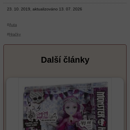
zjednodušení konstrukce
do dalších zemí jako je Čína,
vhodné pro rychlou výrobu parní
Rusko, Indie, Ukrajina a Bosna v
23. 10. 2019, aktualizováno 13. 07. 2026
lokomotiva sestávala z cca 5000
každé zemi je vůz poupraven,
součástí, což je 1 tisíc méně,
aby odpovídal potřebám
než měl předchozí model řady
zákazníků pro čínský trh bylo
50 stroj byl primárně určen pro
Auta
přidáno mnoho okázalých
válečnou logistiku německých
chromovaných prvků
říšských drah byl vyráběn ve
Hračky
nejvzdálenější dealer, kde se dá
větších počtech v mnoha
Octavia koupit se nachází na
evropských továrnách jako
Novém Zélandu ve městě
Henschel, Schwartzkopp,
Christchurch vozy Škoda jsou
Ciegelski, nebo také Škoda
vybavené nejmodernější
Plzeň lokomotivy řady 52 byly v
Další články
technologií a tak například
Československu populární. Zde
parkovací asistent v roce 2011
také získaly přezdívku "němka"
britský dealer dosáhl s
velkou výhodou byla uzavřená
upraveným modelem Octavia
kabina, která zejména v zimním
2.0 D na solných pláních v
období znamenala vyšší komfort
Utahu rychlosti 365 km h
pro obsluhu zajímavé bylo
Octavia se dočkala také
technické řešení připojeného
speciální verze, kterou ale není
tendru, které umožňovalo jízdu
možné běžně zakoupit jedná se
plnou rychlostí vzad s
o model Long speciálně
příchodem dieslových lokomotiv
upravený pro vládní flotilu
řada 52 postupně zastarala a
Skladba a funkčnost: vůz české
poslední kus byl vyroben v roce
automobilky v tmavě modré
1950 nejdéle zůstaly ve službě,
barvě sportovní řady VRS kola
a to až do 80. let lokomotivy v
přední nápravy lze natáčet
Turecku na starších tratích v
pomocí volantu pod otevírací