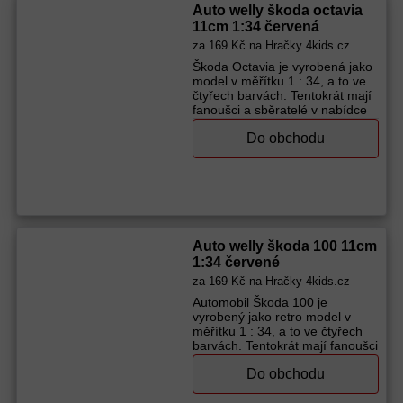
Výrobce (značka):
Dromader
Auto welly škoda octavia
11cm 1:34 červená
za
169 Kč
na Hračky 4kids.cz
Škoda Octavia je vyrobená jako
model v měřítku 1 : 34, a to ve
čtyřech barvách. Tentokrát mají
fanoušci a sběratelé v nabídce
červenou variantu. Skladba a
Do obchodu
funkčnost: věrná identická kola
a nárazníky přední dveře
otevíravé Kupte dětem auto
Škoda Octavia! Vhodné pro děti
od 3 let Materiál: kov, plast
Rozměr auta: 11 cm Rozměr
balení: 15 x 7 x 7 cm
Výrobce (značka):
Dromader
Auto welly škoda 100 11cm
1:34 červené
za
169 Kč
na Hračky 4kids.cz
Automobil Škoda 100 je
vyrobený jako retro model v
měřítku 1 : 34, a to ve čtyřech
barvách. Tentokrát mají fanoušci
a sběratelé v nabídce červenou
Do obchodu
variantu. Skladba a funkčnost:
věrná identická kola a nárazníky
přední dveře otevíravé Kupte