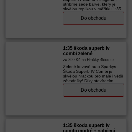
stříbrně šedé barvě, který je
skvělou replikou v měřítku 1:35.
Tento kovový model nejenže
Do obchodu
věrně napodobuje originální
design vozu, ale také nabízí
interaktivní prvky, které z něj činí
ideální volbu pro malé i velké
Výrobce (značka):
Sparkys
1:35 škoda superb iv
combi zelené
za
399 Kč
na Hračky 4kids.cz
Zelené kovové auto Sparkys
Škoda Superb IV Combi je
skvělou hračkou pro malé i větší
závodníky! Díky otevíracím
dveřím si děti mohou
Do obchodu
představovat vlastní
dobrodružství a zvukové i
světelné efekty oživí každou
hru. Auto je vyrobeno z pevného
kovu s plastovými prvky a napájí
se bateriemi LR44,
které jsou součástí balení. Už
od tří let si děti užijí spoustu
1:35 škoda superb iv
zábavy při objevování tohoto
combi modré + nabíjecí