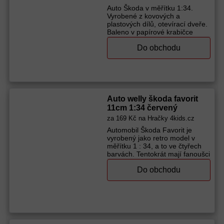
Auto Škoda v měřítku 1:34.
Vyrobené z kovových a
plastových dílů, otevírací dveře.
Baleno v papírové krabičce
s fóliovým průhledem, obal
Do obchodu
Škoda models. Přišroubováno
na papírovém podstavci
s popisem typu. Rozměr auta:
11 cm Rozměr balení 15 × 7 × 7
cm Vhodné pro
Výrobce (značka):
Páv
Auto welly škoda favorit
11cm 1:34 červený
za
169 Kč
na Hračky 4kids.cz
Automobil Škoda Favorit je
vyrobený jako retro model v
měřítku 1 : 34, a to ve čtyřech
barvách. Tentokrát mají fanoušci
a sběratelé v nabídce červenou
Do obchodu
variantu. Skladba a funkčnost:
věrná identická kola a nárazníky
přední dveře otevíravé Kupte
dětem retro autíčko! Vhodné pro
děti od 3 let Materiál: kov, plast
Rozměr auta: 11 cm Rozměr
balení: 15 x 7 x 7 cm