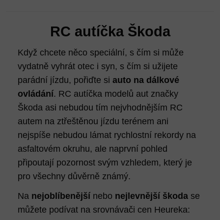
RC autíčka Škoda
Když chcete něco speciální, s čím si může
vydatně vyhrát otec i syn, s čím si užijete
parádní jízdu, pořiďte si
auto na dálkové
ovládání
. RC autíčka modelů aut značky
Škoda asi nebudou tím nejvhodnějším RC
autem na ztřeštěnou jízdu terénem ani
nejspíše nebudou lámat rychlostní rekordy na
asfaltovém okruhu, ale naprvní pohled
připoutají pozornost svým vzhledem, který je
pro všechny důvěrně známý.
Na
nejoblíbenější
nebo
nejlevnější škoda
se
můžete podívat na srovnávači cen Heureka: