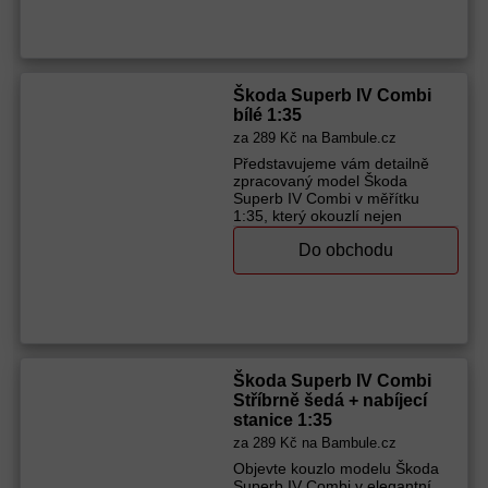
dětem retro autíčko! Vhodné pro
děti od 3 let Materiál: kov, plast
Rozměr auta: 11 cm Rozměr
balení: 15 x 7 x 7 cm
Výrobce (značka):
Dromader
Škoda Superb IV Combi
bílé 1:35
za
289 Kč
na Bambule.cz
Představujeme vám detailně
zpracovaný model Škoda
Superb IV Combi v měřítku
1:35, který okouzlí nejen
sběratele, ale i mladé
Do obchodu
automobilové nadšence. Tento
elegantní bílý vůz, vyrobený z
pevného kovu, věrně
napodobuje skutečný design
vozu, včetně charakteristické
přední masky
Výrobce (značka):
Sparkys
Škoda Superb IV Combi
Stříbrně šedá + nabíjecí
stanice 1:35
za
289 Kč
na Bambule.cz
Objevte kouzlo modelu Škoda
Superb IV Combi v elegantní