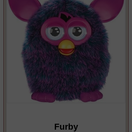
dřevěném dekoru o celkové
délce 65 cm kolejové segmenty
mají otvory pro případnou
montáž k podkladu železničního
diorama plně kompatibilní s
kolejovým systémem jiných
stavebnic a zvládá zakřivení
R88 Kupte dětem stavebnici
Cobi! Vhodné pro děti od 10 let
Materiál: plast Rozměr modelu:
41 x 10 x 14 cm Rozměry
balení: 40 x 28 x 6 cm Země
původu: EU
Výrobce (značka):
Cobi
Furby