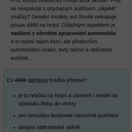
Proč koupit realistický model auta Škoda? Proč
se nespokojit s obyčejným autíčkem „nějaké“
značky? Detailní modely aut člověk nekupuje
pouze dítěti na hraní. Důležitým aspektem je
nadšení z věrného zpracování automobilu
.
A to ocení nejen kluci, ale především
automobiloví znalci, tedy tatínci a sběratelé
autíček.
Co
dítěti
tatínkovi
hračka přinese?
je to hračka na hraní a zároveň i model na
výstavku třeba do vitríny
pro fanouška škodovek nesmírné potěšení
ukojení sběratelské vášně