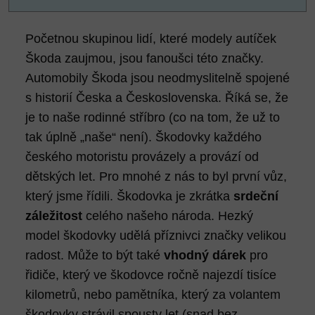
Početnou skupinou lidí, které modely autíček
Škoda zaujmou, jsou fanoušci této značky.
Automobily Škoda jsou neodmyslitelně spojené
s historií Česka a Československa. Říká se, že
je to naše rodinné stříbro (co na tom, že už to
tak úplně „naše“ není). Škodovky každého
českého motoristu provázely a provází od
dětských let. Pro mnohé z nás to byl první vůz,
který jsme řídili. Škodovka je zkrátka
srdeční
záležitost
celého našeho národa. Hezký
model škodovky udělá příznivci značky velikou
radost. Může to být také
vhodný dárek
pro
řidiče, který ve škodovce ročně najezdí tisíce
kilometrů, nebo pamětníka, který za volantem
škodovky strávil spousty let (snad bez