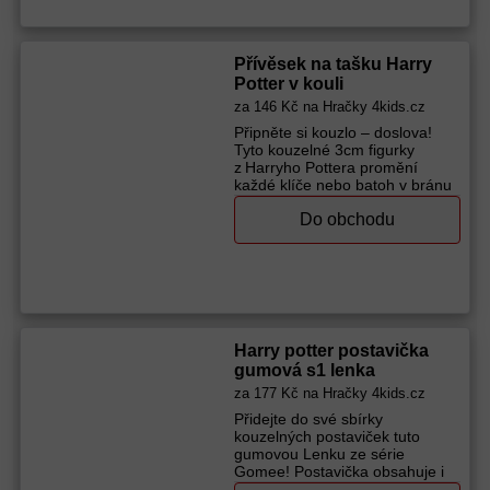
Přívěsek na tašku Harry
Potter v kouli
za
146 Kč
na Hračky 4kids.cz
Připněte si kouzlo – doslova!
Tyto kouzelné 3cm figurky
z Harryho Pottera promění
každé klíče nebo batoh v bránu
do Bradavic! Najdete tu hrdinu v
Do obchodu
různých outfitech, od školní
uniformy po famfrpálový dres. V
kolekci se objeví i Brumbál,
Voldemort, Malfoy nebo
roztomilá sova Hedvika. A pozor
– chlupatá, limitovaná verze
Hedviky? To je výjimečný úlovek
pro každého fanouška! Nasbírej
Harry potter postavička
všech 8 těžších přívěsků s
gumová s1 lenka
klipem a noste kouzla všude s
za
177 Kč
na Hračky 4kids.cz
sebou. Dodáváme dle skladové
dostupnosti. Vhodné pro děti od
Přidejte do své sbírky
3 let.
kouzelných postaviček tuto
Výrobce (značka):
Alltoys
gumovou Lenku ze série
Gomee! Postavička obsahuje i
malé doplňky, které zpestří