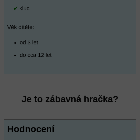
kluci
Věk dítěte:
od 3 let
do cca 12 let
Je to zábavná hračka?
Hodnocení