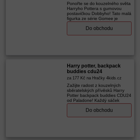
Ponořte se do kouzelného světa
Harryho Pottera s gumovou
postavičkou Dobbyho! Tato malá
figurka ze série Gomee je
skvělým společníkem pro děti
Do obchodu
od 3 let a přichází i s drobnými
doplňky, které oživí hraní a
sbírání. Její kompaktní rozměry
ji dělají ideální pro každodenní
dobrodružství i vystavení doma.
Vhodné pro děti od 3 let.
Výrobce (značka):
Cinereplicas
Harry potter, backpack
buddies cdu24
za
177 Kč
na Hračky 4kids.cz
Zažijte radost z kouzelných
sběratelských přívěsků Harry
Potter backpack buddies CDU24
od Paladone! Každý sáček
skrývá mini figurku oblíbené
Do obchodu
postavy, kterou si děti mohou
připnout na batoh nebo klíče.
Vyrobeno z materiálu Ostatní,
vhodné pro děti od 3 let.
Nevyžaduje baterie, takže je
ihned připraveno k hraní. Věk: