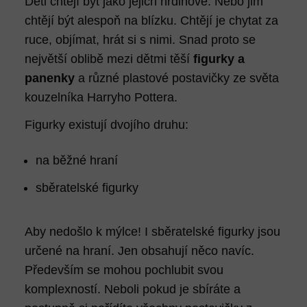
Děti chtějí být jako jejich hrdinové. Nebo jim
chtějí být alespoň na blízku. Chtějí je chytat za
ruce, objímat, hrát si s nimi. Snad proto se
největší oblibě mezi dětmi těší
figurky a
panenky
a různé plastové postavičky ze světa
kouzelníka Harryho Pottera.
Figurky existují dvojího druhu:
na běžné hraní
sběratelské figurky
Aby nedošlo k mýlce! I sběratelské figurky jsou
určené na hraní. Jen obsahují něco navíc.
Především se mohou pochlubit svou
komplexností. Neboli pokud je sbíráte a