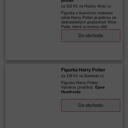
potter
za
102 Kč
na Hračky 4kids.cz
Figurka s licenčním motivem
série Harry Potter je jednou ze
sběratelských postaviček Wow
Pods, které si mohou děti
sestavovat do různých vzorů.
Do obchodu
Hrany 3D hexagon bloků na
sebe hladce navazují. Holky a
kluci tak mohou sestavit nejen
různé vzory, ale celé stěny. Ve
tmě nabydou postavičky
kouzelnického světa magicky
působivý výzor. Až do rozbalení
je totožnost jedné ze 12
Figurka Harry Potter
figurek této série tajná.
za
139 Kč
na Bambule.cz
Funkčnost: hexagony lze
zapojovat pomocí do sebe
Figurka Harry Potter.
zapadajících zámků světelný
Výrobce (značka):
Epee
efekt ve tmě Kupte dětem super
Heathside
postavičky Wow Pods! Vhodné
pro děti od 3 let Výška: 5 cm
Výrobce (značka):
Epee
Do obchodu