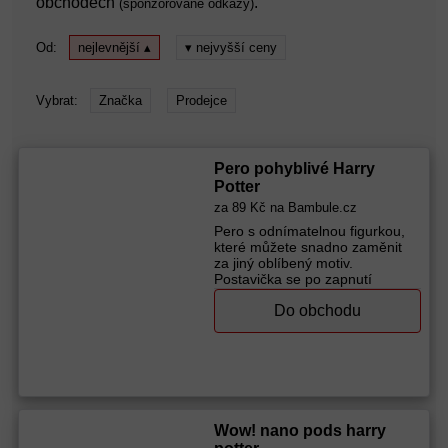
obchodech
.
(sponzorované odkazy)
Od:
nejlevnější ▴
▾ nejvyšší ceny
Vybrat:
Značka
Prodejce
Pero pohyblivé Harry
Potter
za
89 Kč
na Bambule.cz
Pero s odnímatelnou figurkou,
které můžete snadno zaměnit
za jiný oblíbený motiv.
Postavička se po zapnutí
vypnutí pera pohybuje.
Do obchodu
Výrobce (značka):
Bluesky
Wow! nano pods harry