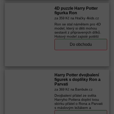
snadné sestavení Kupte
dětem 4D puzzle! Vhodné pro
4D puzzle Harry Potter
děti od 12 let Rozměry
figurka Ron
postavičky: 18,2 x 14,5 x 19,5
za
359 Kč
na Hračky 4kids.cz
cm
Výrobce (značka):
Spin Master
Ron se stal námětem pro 4D
model, který si děti mohou
sestavit z připravených dílků.
Hotový model zajisté potěší
fanoušky Harryho Pottera.
Do obchodu
Přednosti: stavění rozvíjí
zručnost trénuje soustředění a
trpělivost dílky lze skládat bez
použití lepidla Obsah balení:
celkem 8 desek, 87
vyjmutelných dílků návod na
snadné sestavení Kupte
dětem 4D puzzle! Vhodné pro
Harry Potter dvojbalení
děti od 12 let Rozměry
figurek s doplňky Ron a
postavičky: 18,2 x 14,5 x 19,5
Parvati
cm
Výrobce (značka):
Spin Master
za
369 Kč
na Bambule.cz
Dvojbalení přátel ze světa
Harryho Pottera doplní tvou
sbírku přátel o Rona a Parvati
s máslovým ležákem a
sladkostmi z Honeyduke