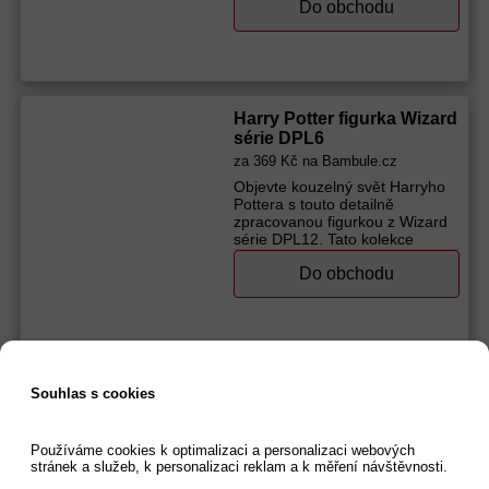
Do obchodu
cukrárny. Figurky o velikosti
8 cm. Vhodné od 6 let.
Výrobce (značka):
Spin Master
Harry Potter
Harry Potter figurka Wizard
série DPL6
za
369 Kč
na Bambule.cz
Objevte kouzelný svět Harryho
Pottera s touto detailně
zpracovanou figurkou z Wizard
série DPL12. Tato kolekce
sedmi ikonických postaviček,
Do obchodu
jako jsou Harry Potter, Draco
Malfoy, Voldemort a další, je
vyrobena z odolného materiálu,
který zaručuje dlouhou životnost
a trvanlivost. Každá figurka
Výrobce (značka):
Yume
Souhlas s cookies
Harry Potter dvojbalení
figurek s doplňky George a
Cho
Používáme cookies k optimalizaci a personalizaci webových
za
379 Kč
na Hračky 4kids.cz
stránek a služeb, k personalizaci reklam a k měření návštěvnosti.