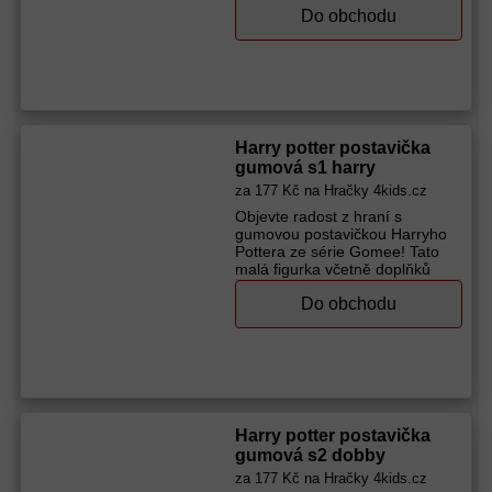
Do obchodu
hraní a pomohou oživit příběhy
z Harryho Pottera. Je skvělá pro
děti od 3 let, které milují
dobrodružství v kouzelném
světě. Díky praktické velikosti ji
mohou děti nosit všude s sebou
a zažít spoustu legrace. Vhodné
pro děti od 3 let.
Harry potter postavička
Výrobce (značka):
Cinereplicas
gumová s1 harry
za
177 Kč
na Hračky 4kids.cz
Objevte radost z hraní s
gumovou postavičkou Harryho
Pottera ze série Gomee! Tato
malá figurka včetně doplňků
přináší spoustu zábavy a
Do obchodu
podporuje představivost dětí od
3 let. Díky svým kompaktním
rozměrům a nízké hmotnosti ji
můžete mít vždy po ruce a vzít
si ji s sebou kamkoliv vás
dobrodružství zavede. Vhodné
pro děti od 3 let.
Výrobce (značka):
Cinereplicas
Harry potter postavička
gumová s2 dobby
za
177 Kč
na Hračky 4kids.cz