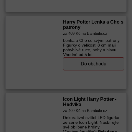
takže jsou skvělé do dětských
3 let Materiál: plast Baterie: 3 x
rukou a vyrobené z pevného
AAA 1,5V (jsou součástí balení)
materiálu ABS PVS, který vydrží
Rozměr balení: 15,5 x 13,5 x
spoustu her. Vhodné pro děti od
6,5 cm
3 let Materiál: ABS PVS
Harry Potter Lenka a Cho s
Výrobce (značka):
Epee
Výrobce (značka):
Yume
patrony
za
409 Kč
na Bambule.cz
Lenka a Cho se svými patrony.
Figurky o velikosti 8 cm mají
pohyblivé ruce, nohy a hlavu.
Vhodné od 5 let.
Výrobce (značka):
Spin Master
Do obchodu
Harry Potter
Icon Light Harry Potter -
Hedvika
za
409 Kč
na Bambule.cz
Dekorativní svítící LED figurka
ze série Icon Light. Nasbírejte
své oblíbené hrdiny.
Výrobce (značka):
Paladone