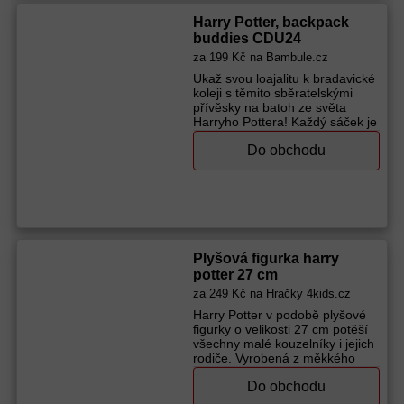
3+ Materiál: Ostatní Kategorie:
akční film, figurka, překvapení
Harry Potter, backpack
Výrobce (značka):
Paladone
buddies CDU24
za
199 Kč
na Bambule.cz
Ukaž svou loajalitu k bradavické
koleji s těmito sběratelskými
přívěsky na batoh ze světa
Harryho Pottera! Každý sáček je
překvapením – uvnitř se
Do obchodu
nachází jedna mini figurka
oblíbené postavy, kterou si
můžeš připnout na batoh, klíče
nebo kamkoli chceš. Figurky
slouží
Výrobce (značka):
Paladone
Plyšová figurka harry
potter 27 cm
za
249 Kč
na Hračky 4kids.cz
Harry Potter v podobě plyšové
figurky o velikosti 27 cm potěší
všechny malé kouzelníky i jejich
rodiče. Vyrobená z měkkého
materiálu Softies, je skvělým
Do obchodu
parťákem na hraní i mazlení.
Tato figurka se stane milovaným