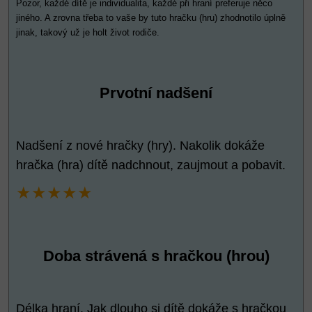
Pozor, každé dítě je individualita, každé při hraní preferuje něco
jiného. A zrovna třeba to vaše by tuto hračku (hru) zhodnotilo úplně
jinak, takový už je holt život rodiče.
Prvotní nadšení
Nadšení z nové hračky (hry). Nakolik dokáže
hračka (hra) dítě nadchnout, zaujmout a pobavit.
★★★★★
Doba strávená s hračkou (hrou)
Délka hraní. Jak dlouho si dítě dokáže s hračkou