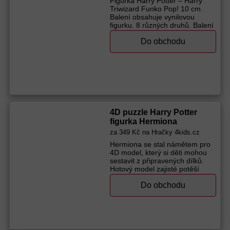
Figurka Harry Potter – Harry
Triwizard Funko Pop! 10 cm.
Balení obsahuje vynilovou
figurku. 8 různých druhů. Balení
v krabičce.
Do obchodu
Výrobce (značka):
Alltoys
4D puzzle Harry Potter
figurka Hermiona
za
349 Kč
na Hračky 4kids.cz
Hermiona se stal námětem pro
4D model, který si děti mohou
sestavit z připravených dílků.
Hotový model zajisté potěší
fanoušky Harryho Pottera.
Do obchodu
Přednosti: stavění rozvíjí
zručnost trénuje soustředění a
trpělivost dílky lze skládat bez
použití lepidla Obsah balení:
celkem 8 desek, 82
vyjmutelných dílků návod na