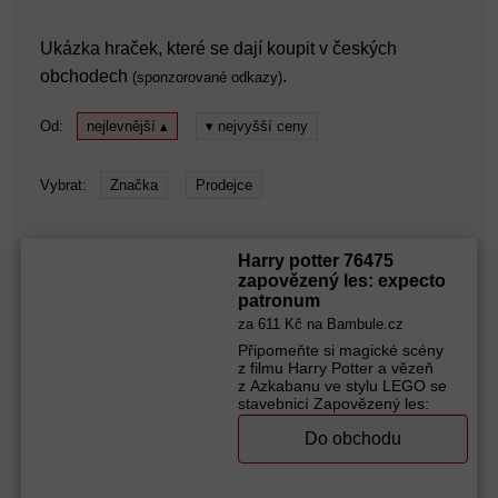
Ukázka hraček, které se dají koupit v českých
obchodech
.
(sponzorované odkazy)
Od:
nejlevnější ▴
▾ nejvyšší ceny
Vybrat:
Značka
Prodejce
Harry potter 76475
zapovězený les: expecto
patronum
za
611 Kč
na Bambule.cz
Připomeňte si magické scény
z filmu Harry Potter a vězeň
z Azkabanu ve stylu LEGO se
stavebnicí Zapovězený les:
Expecto Patronum (76475).
Do obchodu
Součástí je 5 postav, se kterými
si můžete přehrát ikonickou
scénu, ve které Harry Potter
přivolá svého Patrona v podobě