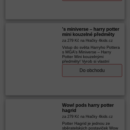
dárkem pro děti od narození a
navíc potěší každého fanouška
Harryho Pottera. Vhodné pro
děti od 0 let Materiál: Softies
Rozměry balení: 13 x 27 x 19
cm Hmotnost balení: 0.21 kg
's miniverse – harry potter
Výrobce (značka):
Alltoys
mini kouzelné předměty
za
279 Kč
na Hračky 4kids.cz
Vstup do světa Harryho Pottera
s MGA's Miniverse – Harry
Potter Mini kouzelnými
předměty! Vyrob si vlastní
malinké sovy, kouzelné hůlky
Do obchodu
nebo létající košťata, která jsou
přesnou kopií těch z filmu.
Balení obsahuje všechny
materiály potřebné pro výrobu
jedné miniatury a stačí ji pak
nechat ztuhnout na sluníčku
nebo pod UV lampou asi 5
minut. Sbírej až 12 různých
Wow! pods harry potter
kouzelných předmětů a ukaž je
hagrid
všem svým kamarádům!
za
279 Kč
na Hračky 4kids.cz
Vhodné pro děti od 8 let
Materiál: Ostatní Země původu:
Potter Hagrid je jednou ze
Čína Šířka balení (cm): 9.525
sběratelských postaviček Wow