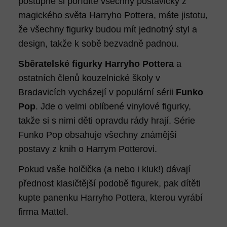
postupně si pořídíte všechny postavičky z
magického světa Harryho Pottera, máte jistotu,
že všechny figurky budou mít jednotný styl a
design, takže k sobě bezvadně padnou.
Sběratelské figurky Harryho Pottera
a
ostatních členů kouzelnické školy v
Bradavicích vycházejí v populární sérii
Funko
Pop
. Jde o velmi oblíbené vinylové figurky,
takže si s nimi děti opravdu rády hrají. Série
Funko Pop obsahuje všechny známější
postavy z knih o Harrym Potterovi.
Pokud vaše holčička (a nebo i kluk!) dávají
přednost klasičtější podobě figurek, pak dítěti
kupte panenku Harryho Pottera, kterou vyrábí
firma Mattel.