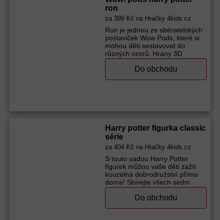
ron
za
399 Kč
na Hračky 4kids.cz
Ron je jednou ze sběratelských
postaviček Wow Pods, které si
mohou děti sestavovat do
různých vzorů. Hrany 3D
hexagon bloků na sebe hladce
Do obchodu
navazují. Holky a kluci tak
mohou sestavit nejen různé
vzory, ale celé stěny. Po aktivaci
infra senzoru, se sepnou
světélka uvnitř rámu bloku a
osvítí hrdinu s jeho specifickým
výrazem. Jeden blok s daným
hrdinou nebo také sbírka
Harry potter figurka classic
sběratelských postaviček Wow
série
pods, jsou základem pro
za
404 Kč
na Hračky 4kids.cz
odhalení rozšířené reality. Po
naskenování hrdiny a propojení
S touto sadou Harry Potter
telefonem či tabletem se oživí
figurek můžou vaše děti zažít
jeho jedinečný charakter.
kouzelná dobrodružství přímo
Funkčnost: spínání světla
doma! Sbírejte všech sedm
přiblížením ruky možnost
postaviček jako jsou Ron,
mechanického vypnutí a zapnutí
Do obchodu
Hermiona nebo Brumbál a
ve tmě má fosforující efekty
nechte fantazii volný průběh.
Kupte dětem super postavičky
Figurky mají přibližně 8 cm,
Wow Pods! Vhodné pro děti od